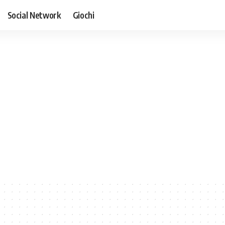
Social Network
Giochi