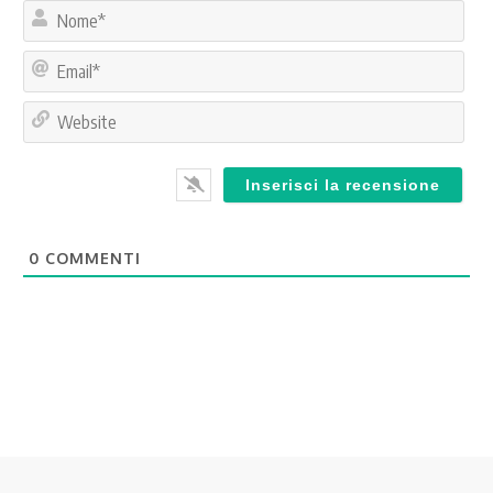
No
Ema
Web
0
COMMENTI