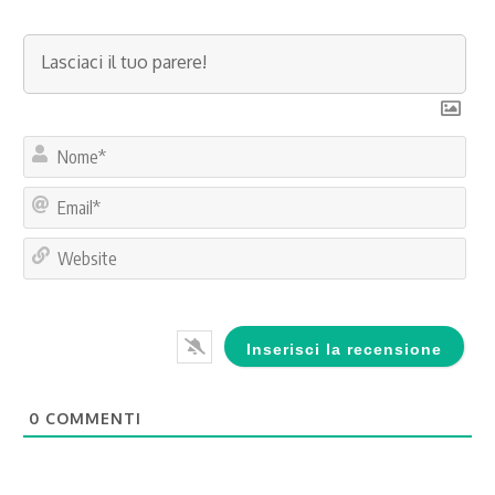
No
Ema
Web
0
COMMENTI