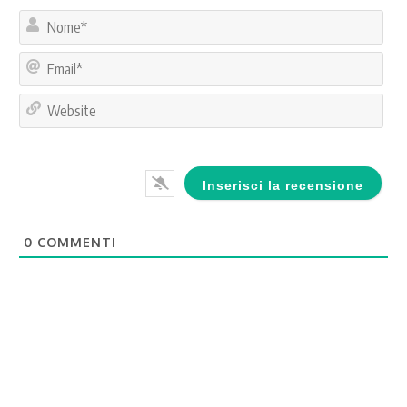
No
Ema
Web
0
COMMENTI