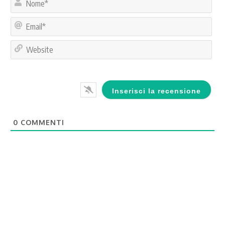
Ema
Web
0
COMMENTI