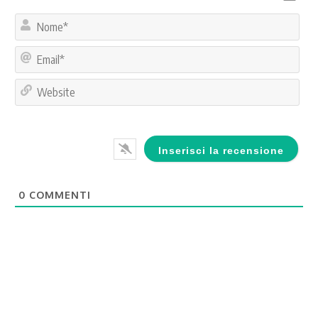
No
Ema
Web
0
COMMENTI