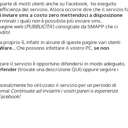
 parte di molti utenti anche su Facebook, ho eseguito
efficienza del servizio. Allora occorre dire che il servizio f
di inviare sms a costo zero mettendoci a disposizione
erminati i quali non è possibile più inviare sms,
pagine web (
PUBBLICITA’
) consigliate da SMAPP che ci
diti!
oprio lì, infatti in alcune di queste pagine vari utenti
Ware
… Che possono infettare il vostro PC,
se non
zzare il servizio è opportuno difendersi in modo adeguato,
efender
(trovate una descrizione QUI) oppure seguire i
sonalmente ho utilizzato il servizio per un periodo di
lema!
Continuate ad inviarmi i vostri pareri o esperienze
 Facebook!