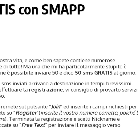
ATIS con SMAPP
nostra vita, e come ben sapete contiene numerose
re di tutto! Ma una che mi ha particolarmente stupito è
one è possibile inviare 50 e dico
50 sms GRATIS
al giorno.
li sms inviati arrivano a destinazione in tempi brevissimi.
effettuare la
registrazione
, vi consiglio di provarlo servizi
so.
premete sul pulsante “
Join
” ed inserite i campi richiesti per
te su “
Register
”(
inserite il vostro numero corretto, poiché l
are
). Terminata la registrazione e scelti Nickname e
ccate su “
Free Text
” per inviare il messaggio verso