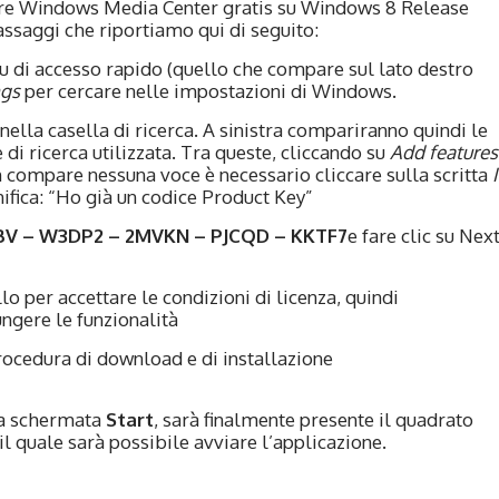
lare Windows Media Center gratis su Windows 8 Release
ssaggi che riportiamo qui di seguito:
 di accesso rapido (quello che compare sul lato destro
ngs
per cercare nelle impostazioni di Windows.
nella casella di ricerca. A sinistra compariranno quindi le
di ricerca utilizzata. Tra queste, cliccando su
Add features
compare nessuna voce è necessario cliccare sulla scritta
I
ifica: “Ho già un codice Product Key”
V – W3DP2 – 2MVKN – PJCQD – KKTF7
e fare clic su Nex
llo per accettare le condizioni di licenza, quindi
ngere le funzionalità
procedura di download e di installazione
la schermata
Start
, sarà finalmente presente il quadrato
 quale sarà possibile avviare l’applicazione.