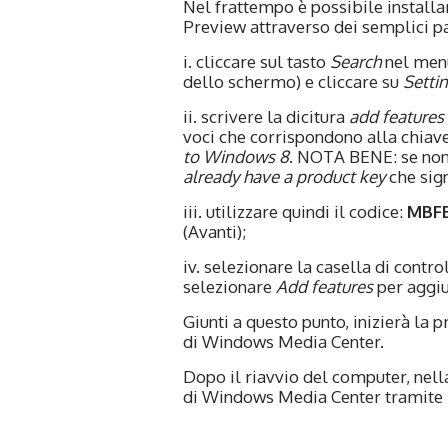
Nel frattempo è possibile instal
Preview attraverso dei semplici pa
i. cliccare sul tasto
Search
nel menu
dello schermo) e cliccare su
Setti
ii. scrivere la dicitura
add features
voci che corrispondono alla chiave 
to Windows 8
. NOTA BENE: se non 
already have a product key
che sign
iii. utilizzare quindi il codice:
MBFB
(Avanti);
iv. selezionare la casella di contro
selezionare
Add features
per aggiu
Giunti a questo punto, inizierà la 
di Windows Media Center.
Dopo il riavvio del computer, nel
di Windows Media Center tramite il