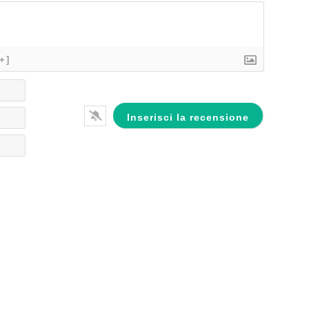
[+]
Nome*
Email*
Website