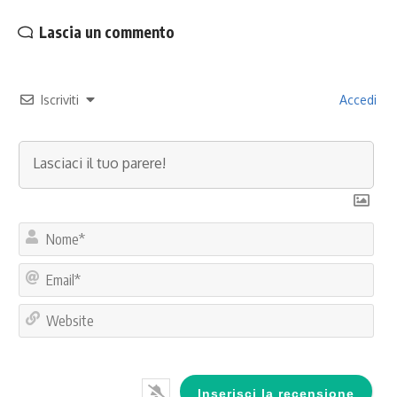
Lascia un commento
Iscriviti
Accedi
No
Ema
Web