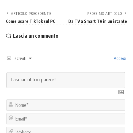
ARTICOLO PRECEDENTE
PROSSIMO ARTICOLO
Come usare TikTok sul PC
Da TV a Smart TV in un istante
Lascia un commento
Iscriviti
Accedi
No
Ema
Web