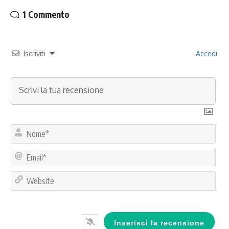
1 Commento
Iscriviti
Accedi
No
Ema
Web