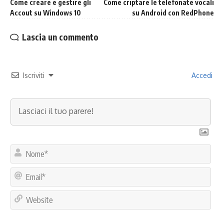
Come creare e gestire gli
Come criptare le telefonate vocali
Accout su Windows 10
su Android con RedPhone
Lascia un commento
Iscriviti
Accedi
No
Ema
Web