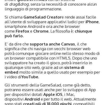
di
drag&drog
, senza la necessità di conoscere alcun
linguaggio di programmazione.
Si chiama
GameSalad Creator
e rende assai facile
all’utente di sviluppare applicativi ludici per
iPhone
,
smartphone Android e ora anche browser
come
Firefox
e
Chrome
. La filosofia è:
chiunque
può farlo
.
E’ da dire che
supporta anche Canvas
, il che
significa che chi naviga con vecchi browser web
potrà comunque giocare online nello stesso modo di
un browser compatibile con HTML5. Dopo che uno
sviluppatore ha creato il gioco, potrà inserirlo in
qualunque sito web, grazie ad un
sistema di
embed
molto simile a quello usato per esempio per
i video di
YouTube
.
Gli strumenti della GameSalad, come già detto,
potranno essere usati anche per lo sviluppo di App
per dispositivi dotati
Apple
iOS
, i Mac,
dispositivi
Android
e per tutto il web. Attualmente
sono stati
creati più di 18.000 giochi
, compatibili