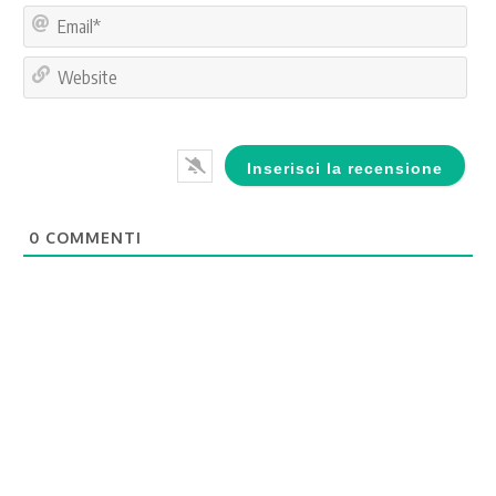
Ema
Web
0
COMMENTI