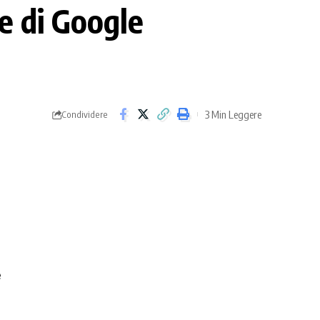
e di Google
3 Min Leggere
Condividere
e