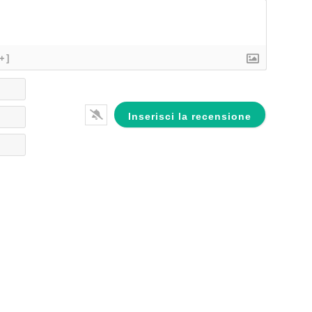
[+]
Nome*
Email*
Website