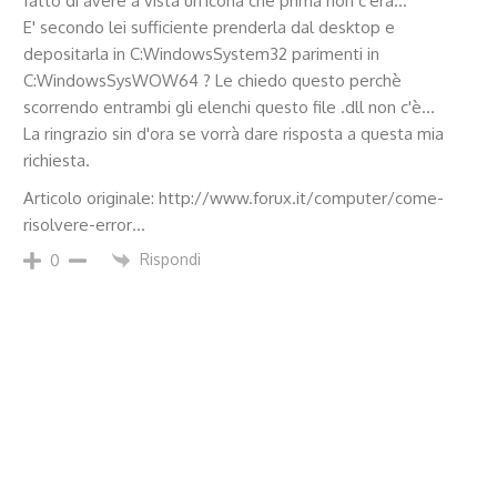
fatto di avere a vista un'icona che prima non c'era…
E' secondo lei sufficiente prenderla dal desktop e
depositarla in C:WindowsSystem32 parimenti in
C:WindowsSysWOW64 ? Le chiedo questo perchè
scorrendo entrambi gli elenchi questo file .dll non c'è…
La ringrazio sin d'ora se vorrà dare risposta a questa mia
richiesta.
Articolo originale:
http://www.forux.it/computer/come-
risolvere-error
…
Rispondi
0