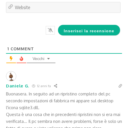
Web
1
COMMENT
Vecchi
Daniele G.
12 anni fa
Buonasera. In seguito ad un ripristino completo del pc
secondo impostazioni di fabbrica mi appare sul desktop
l'icona sqlite3.dll.
Questa è una cosa che in precedenti ripristini non si era mai
verificata… Il pc sembra non avere problemi, forse è solo un