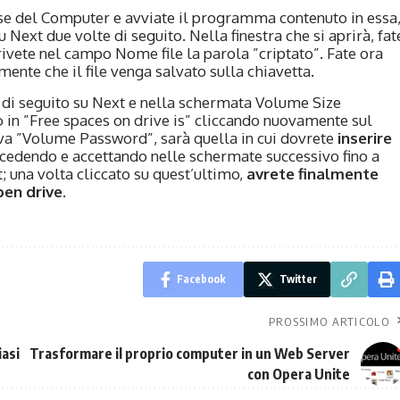
rse del Computer e avviate il programma contenuto in essa
 Next due volte di seguito. Nella finestra che si aprirà, fat
scrivete nel campo Nome file la parola ”criptato”. Fate ora
mente che il file venga salvato sulla chiavetta.
lte di seguito su Next e nella schermata Volume Size
to in ”Free spaces on drive is” cliccando nuovamente sul
iva ”Volume Password”, sarà quella in cui dovrete
inserire
ocedendo e accettando nelle schermate successivo fino a
 una volta cliccato su quest’ultimo,
avrete finalmente
pen drive
.
Facebook
Twitter
PROSSIMO ARTICOLO
iasi
Trasformare il proprio computer in un Web Server
con Opera Unite