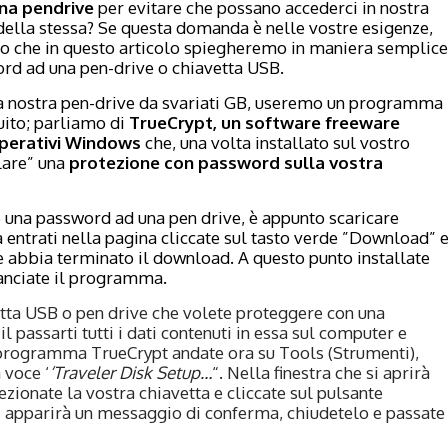
na pendrive
per evitare che possano accederci in nostra
della stessa? Se questa domanda è nelle vostre esigenze,
isto che in questo articolo spiegheremo in maniera semplice
rd ad una pen-drive o chiavetta USB.
lla nostra pen-drive da svariati GB, useremo un programma
uito; parliamo di
TrueCrypt, un software freeware
 operativi Windows
che, una volta installato sul vostro
lare” una
protezione con password sulla vostra
e una password ad una pen drive, è appunto scaricare
a entrati nella pagina cliccate sul tasto verde ”Download” 
one abbia terminato il download. A questo punto installate
anciate il programma.
etta USB o pen drive che volete proteggere con una
l passarti tutti i dati contenuti in essa sul computer e
 programma TrueCrypt andate ora su Tools (Strumenti),
 voce ‘
‘Traveler Disk Setup…
“. Nella finestra che si aprirà
ezionate la vostra chiavetta e cliccate sul pulsante
 apparirà un messaggio di conferma, chiudetelo e passate