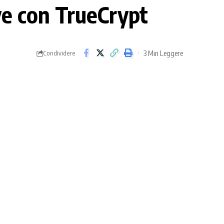
e con TrueCrypt
3 Min Leggere
Condividere