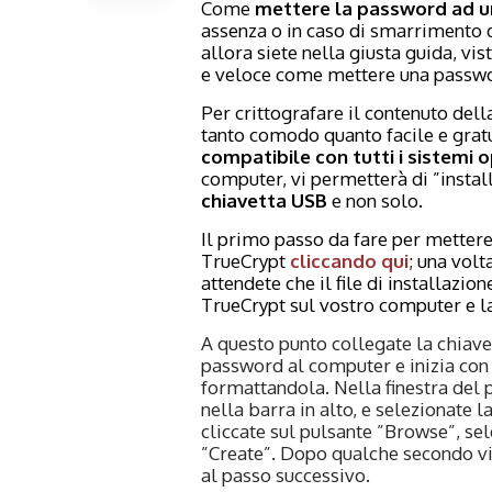
Come
mettere la password ad u
assenza o in caso di smarrimento 
allora siete nella giusta guida, v
e veloce come mettere una passwo
Per crittografare il contenuto de
tanto comodo quanto facile e grat
compatibile con tutti i sistemi
computer, vi permetterà di ”instal
chiavetta USB
e non solo.
Il primo passo da fare per metter
TrueCrypt
cliccando qui
; una volt
attendete che il file di installazi
TrueCrypt sul vostro computer e l
A questo punto collegate la chiav
password al computer e inizia con i
formattandola. Nella finestra del
nella barra in alto, e selezionate la
cliccate sul pulsante ”Browse”, sel
”Create”. Dopo qualche secondo vi
al passo successivo.