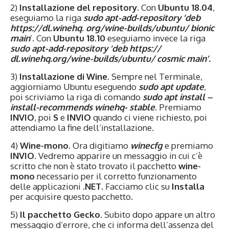
2)
Installazione del repository
. Con
Ubuntu 18.04
,
eseguiamo la riga
sudo apt-add-repository ‘deb
https://dl.winehq
.
org/wine-builds/ubuntu/ bionic
main
’. Con
Ubuntu 18.10
eseguiamo invece la riga
sudo
apt-add-repository ‘deb https://
dl.winehq.org/wine-builds/ubuntu/ cosmic main’.
3)
Installazione di Wine
. Sempre nel Terminale,
aggiorniamo Ubuntu eseguendo
sudo apt update
,
poi scriviamo la riga di comando
sudo apt install –
install-recommends winehq- stable
. Premiamo
INVIO
, poi
S
e
INVIO
quando ci viene richiesto, poi
attendiamo la fine dell’installazione.
4)
Wine-mono
. Ora digitiamo
winecfg
e premiamo
INVIO
. Vedremo apparire un messaggio in cui c’è
scritto che non è stato trovato il pacchetto
wine-
mono
necessario per il corretto funzionamento
delle applicazioni
.NET
. Facciamo clic su
Installa
per acquisire questo pacchetto.
5)
Il pacchetto Gecko
. Subito dopo appare un altro
messaggio d’errore, che ci informa dell’assenza del