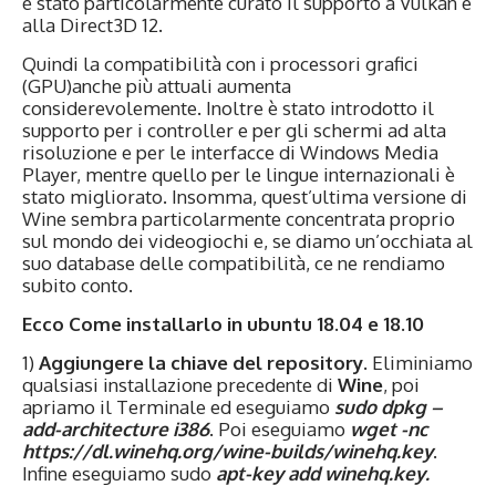
è stato particolarmente curato il supporto a Vulkan e
alla Direct3D 12.
Quindi la compatibilità con i processori grafici
(GPU)anche più attuali aumenta
considerevolemente. Inoltre è stato introdotto il
supporto per i controller e per gli schermi ad alta
risoluzione e per le interfacce di Windows Media
Player, mentre quello per le lingue internazionali è
stato migliorato. Insomma, quest’ultima versione di
Wine sembra particolarmente concentrata proprio
sul mondo dei videogiochi e, se diamo un’occhiata al
suo database delle compatibilità, ce ne rendiamo
subito conto.
Ecco Come installarlo in ubuntu 18.04 e 18.10
1)
Aggiungere la chiave del repository
. Eliminiamo
qualsiasi installazione precedente di
Wine
, poi
apriamo il Terminale ed eseguiamo
sudo dpkg –
add-architecture i386
. Poi eseguiamo
wget -nc
https://dl.winehq.org/wine-builds/winehq.key
.
Infine eseguiamo sudo
apt-key add winehq.key.