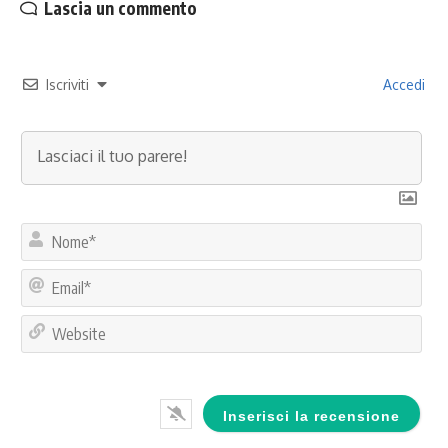
Lascia un commento
Iscriviti
Accedi
No
Ema
Web