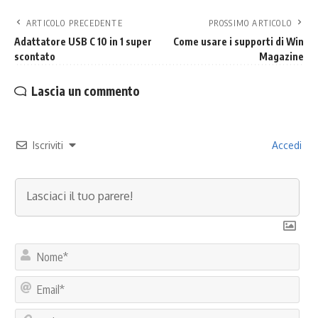
ARTICOLO PRECEDENTE
PROSSIMO ARTICOLO
Adattatore USB C 10 in 1 super
Come usare i supporti di Win
scontato
Magazine
Lascia un commento
Iscriviti
Accedi
No
Ema
Web